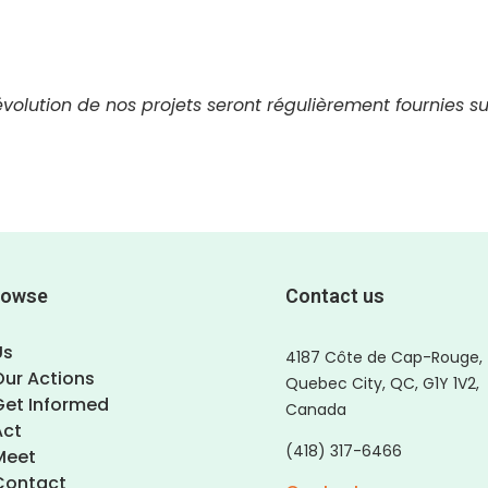
évolution de nos projets seront régulièrement fournies su
rowse
Contact us
Us
4187 Côte de Cap-Rouge,
Our Actions
Quebec City, QC, G1Y 1V2,
Get Informed
Canada
Act
(418) 317-6466
Meet
Contact