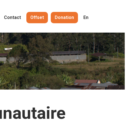
Contact
Offset
Donation
En
unautaire