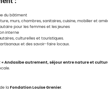
ent :
que du bâtiment
oiture, murs, chambres, sanitaires, cuisine, mobilier et a
taire pour les femmes et les jeunes
on interne
ires, culturelles et touristiques.
 artisanaux et des savoir-faire locaux.
R
« Andasibe autrement, séjour entre nature et cultur
ocale.
 de la
Fondation Louise Grenier
.