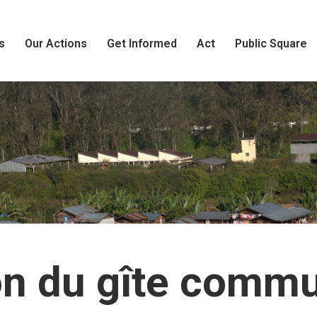
s
Our Actions
Get Informed
Act
Public Square
ion du gîte comm