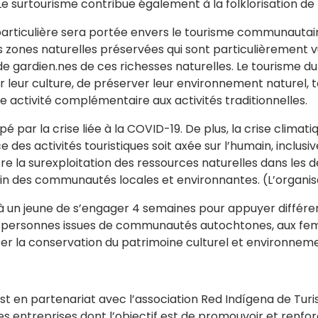
Le surtourisme contribue également à la folklorisation de
n particulière sera portée envers le tourisme communaut
 zones naturelles préservées qui sont particulièrement v
de gardien.nes de ces richesses naturelles. Le tourisme 
leur culture, de préserver leur environnement naturel, t
activité complémentaire aux activités traditionnelles.
é par la crise liée à la COVID-19. De plus, la crise clima
ce des activités touristiques soit axée sur l’humain, inclusi
tre la surexploitation des ressources naturelles dans les d
n des communautés locales et environnantes. (L’organisat
à un jeune de s’engager 4 semaines pour appuyer différ
ux personnes issues de communautés autochtones, aux fem
ser la conservation du patrimoine culturel et environnem
 en partenariat avec l’association Red Indígena de Turis
s entreprises dont l’objectif est de promouvoir et renforce