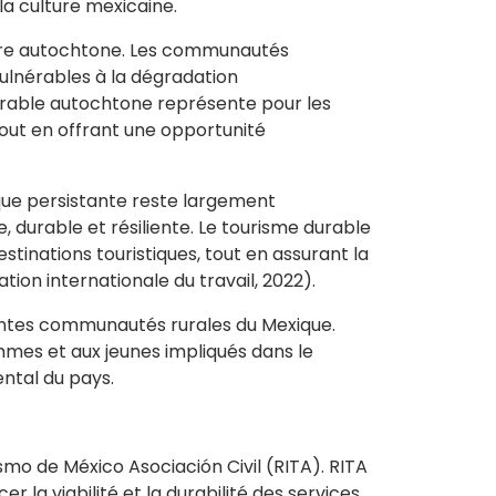
 la culture mexicaine.
aire autochtone. Les communautés
ulnérables à la dégradation
durable autochtone représente pour les
out en offrant une opportunité
tique persistante reste largement
ve, durable et résiliente. Le tourisme durable
estinations touristiques, tout en assurant la
ion internationale du travail, 2022).
entes communautés rurales du Mexique.
mes et aux jeunes impliqués dans le
ental du pays.
mo de México Asociación Civil (RITA). RITA
r la viabilité et la durabilité des services